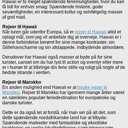
Hawaii er to meget spændende feriemuligheder, hvor du kan
få lidt for enhver smag: Spændende historie, gode
seværdigheder, en interessant kultur og selvfølgelig masser
af god mad.
Rejser til Hawaii
Når turen går udenfor Europa, så er
rejser til Hawaii
altid et
oplagt mål, som jeg vil anbefale dig at overveje. Hawaii er i
denne forbindelse berømt for sine mange kontraster, sin
Stillehavscharme og sin afslappede, indbydende atmosfære.
Derudover har Hawaii også masser at byde på for sine
turister, uanset om du har lyst til action og eventyr eller mere
er i humør til at tilbringe din ferie stille og roligt på nogle af de
bedste strande i verden.
Rejser til Marokko
En anden mulighed end Hawaii er at
booke rejser til
Marokko
. Rejser til Marokko har igennem mange årtier været
en særdeles populær feriedestination for europæiske og
danske turister.
Dette er da også let at forstå, når man ser på alt det, som
dette spændende nordafrikanske land har at tilbyde:
Spændende markeder med fantastiske og eksotiske
krydderier; en venlig lokalbefolkning; samt interessante