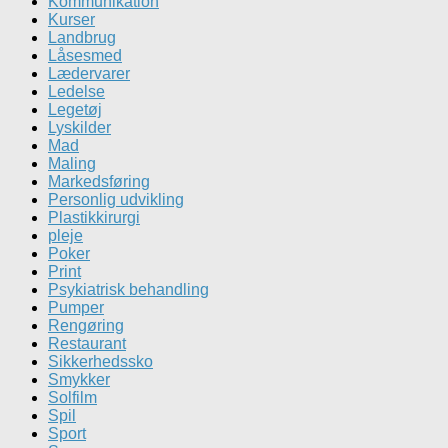
Kommunikation
Kurser
Landbrug
Låsesmed
Lædervarer
Ledelse
Legetøj
Lyskilder
Mad
Maling
Markedsføring
Personlig udvikling
Plastikkirurgi
pleje
Poker
Print
Psykiatrisk behandling
Pumper
Rengøring
Restaurant
Sikkerhedssko
Smykker
Solfilm
Spil
Sport