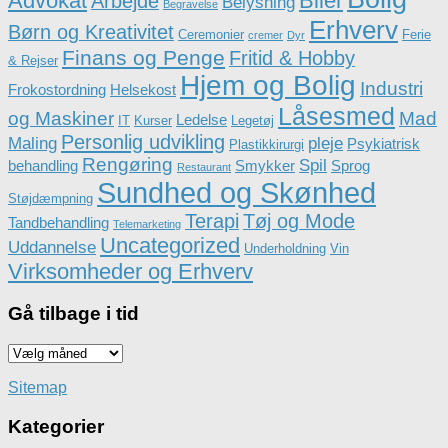
Advokat
Biler
Arbejde
Belysning
Begravelse
Erhverv
Børn og Kreativitet
Ceremonier
Ferie
cremer
Dyr
Finans og Penge
Fritid & Hobby
& Rejser
Hjem og Bolig
Industri
Frokostordning
Helsekost
Låsesmed
og Maskiner
Mad
Ledelse
IT
Kurser
Legetøj
Personlig udvikling
Maling
pleje
Psykiatrisk
Plastikkirurgi
Rengøring
Spil
behandling
Smykker
Sprog
Restaurant
Sundhed og Skønhed
Støjdæmpning
Terapi
Tøj og Mode
Tandbehandling
Telemarketing
Uncategorized
Uddannelse
Underholdning
Vin
Virksomheder og Erhverv
Gå tilbage i tid
Gå
tilbage
i
Sitemap
tid
Kategorier