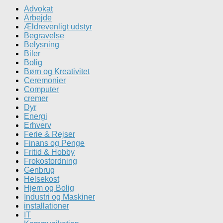
Advokat
Arbejde
Ældrevenligt udstyr
Begravelse
Belysning
Biler
Bolig
Børn og Kreativitet
Ceremonier
Computer
cremer
Dyr
Energi
Erhverv
Ferie & Rejser
Finans og Penge
Fritid & Hobby
Frokostordning
Genbrug
Helsekost
Hjem og Bolig
Industri og Maskiner
installationer
IT