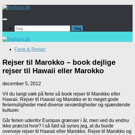
Skip
to
content
Søg
efter:
Ferie & Rejser
Rejser til Marokko – book dejlige
rejser til Hawaii eller Marokko
december 5, 2012
Vil du langt væk på ferie så book rejser til Marokko eller
Hawaii. Rejser til Hawaii og Marokko er to meget gode
feriemuligheder med diverse seværdigheder og spændende
kulturer.
Går ferien udenfor Europas grænser i år, men ved du endnu
ikke præcist hvor? I så fald så synes jeg, at du burde
overveje rejser til Hawaii eller Marokko. Rejse til Marokko og