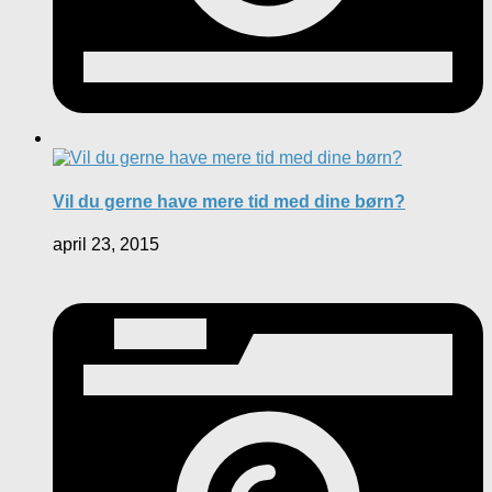
Vil du gerne have mere tid med dine børn?
april 23, 2015