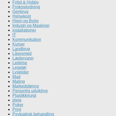
Fritid & Hobby
Frokostordning
Genbrug
Helsekost
Hjem og Bolig
Industri og Maskiner
installationer
IT
Kommunikation
Kurser
Landbrug
Låsesmed
Lædervarer
Ledelse
Legetøj
Lyskilder
Mad
Maling
Markedsføring
Personlig udvikling
Plastikkirurgi
pleje
Poker
Print
Psykiatrisk behandling