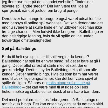
jeg flere præmier på det et andet website? Findes der
sjovere spil andre steder? Der kan være utallige af
spørgsmål, når det gælder om brug af penge.
Derudover har mange forbrugere også været udsat for fusk
med hensyn til online spil websites. Det kan derfor gøre det
endnu sværere at skulle finde en ny udbyder, idet man ikke
tør tage chancen. Men fortvivl ikke længere – Balletbingo er
den helt rigtige løsning, hvis du vil spille online under
troværdige omstændigheder!
Spil på Balletbingo
Er du til helt nye spil eller til spilleregler du kender?
Balletbingo har spil for enhver smag, så det er bare at gå i
gang. Det er altid rarest at starte med et spil, der er
genkendeligt. Derfor tilbyder Balletbingo et spil som alle
kender. Det er nemlig bingo. Hvis du som barn har været
med til adskillige bingoaftener, kan det kun være sjovt at
spille det igen. Så prøv et
gratis bingo spil online på
Balletbingo
– det kan være med til at ridse op i ens
hukommelse og skabe et flashback af ens kære barndom.
Det mest populære spil hos forbrugerne på Balletbingo er
rent faktisk bingo. Det kan enten skyldes, at du næsten altid