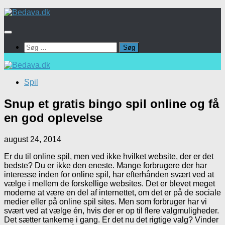
Skip
to
content
Søg
efter:
Spil
Snup et gratis bingo spil online og få
en god oplevelse
august 24, 2014
Er du til online spil, men ved ikke hvilket website, der er det
bedste? Du er ikke den eneste. Mange forbrugere der har
interesse inden for online spil, har efterhånden svært ved at
vælge i mellem de forskellige websites. Det er blevet meget
moderne at være en del af internettet, om det er på de sociale
medier eller på online spil sites. Men som forbruger har vi
svært ved at vælge én, hvis der er op til flere valgmuligheder.
Det sætter tankerne i gang. Er det nu det rigtige valg? Vinder