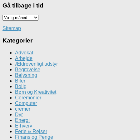
Gå tilbage i tid
Gå
tilbage
i
Sitemap
tid
Kategorier
Advokat
Arbejde
Ældrevenligt udstyr
Begravelse
Belysning
Biler
Bolig
Børn og Kreativitet
Ceremonier
Computer
cremer
Dyr
Energi
Erhverv
Ferie & Rejser
Finans og Penge