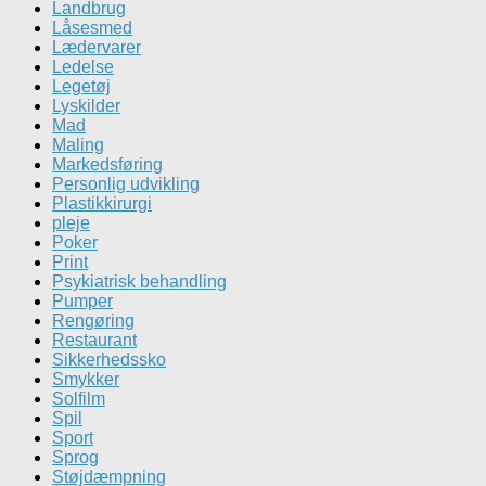
Landbrug
Låsesmed
Lædervarer
Ledelse
Legetøj
Lyskilder
Mad
Maling
Markedsføring
Personlig udvikling
Plastikkirurgi
pleje
Poker
Print
Psykiatrisk behandling
Pumper
Rengøring
Restaurant
Sikkerhedssko
Smykker
Solfilm
Spil
Sport
Sprog
Støjdæmpning