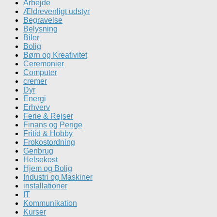
Arbejde
Ældrevenligt udstyr
Begravelse
Belysning
Biler
Bolig
Børn og Kreativitet
Ceremonier
Computer
cremer
Dyr
Energi
Erhverv
Ferie & Rejser
Finans og Penge
Fritid & Hobby
Frokostordning
Genbrug
Helsekost
Hjem og Bolig
Industri og Maskiner
installationer
IT
Kommunikation
Kurser