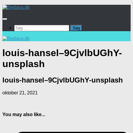
Skip
to
content
Søg
efter:
louis-hansel–9CjvlbUGhY-
unsplash
louis-hansel–9CjvlbUGhY-unsplash
oktober 21, 2021
You may also like...