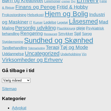
Erhverv
Børn og Kreativitet
Ceremonier
Ferie
cremer
Dyr
Finans og Penge
Fritid & Hobby
& Rejser
Hjem og Bolig
Industri
Frokostordning
Helsekost
Låsesmed
og Maskiner
Mad
Ledelse
IT
Kurser
Legetøj
Personlig udvikling
Maling
pleje
Psykiatrisk
Plastikkirurgi
Rengøring
Spil
behandling
Smykker
Sprog
Restaurant
Sundhed og Skønhed
Støjdæmpning
Terapi
Tøj og Mode
Tandbehandling
Telemarketing
Uncategorized
Uddannelse
Underholdning
Vin
Virksomheder og Erhverv
Gå tilbage i tid
Gå
tilbage
i
Sitemap
tid
Kategorier
Advokat