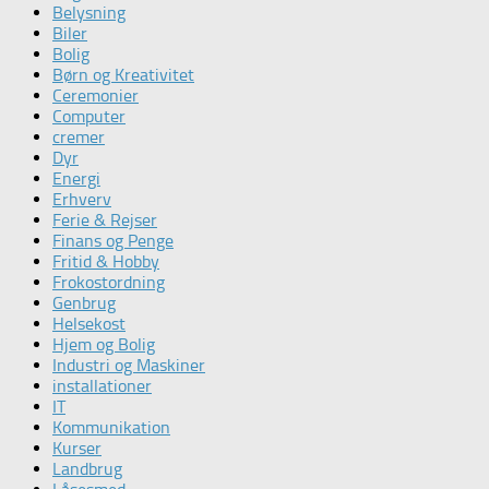
Belysning
Biler
Bolig
Børn og Kreativitet
Ceremonier
Computer
cremer
Dyr
Energi
Erhverv
Ferie & Rejser
Finans og Penge
Fritid & Hobby
Frokostordning
Genbrug
Helsekost
Hjem og Bolig
Industri og Maskiner
installationer
IT
Kommunikation
Kurser
Landbrug