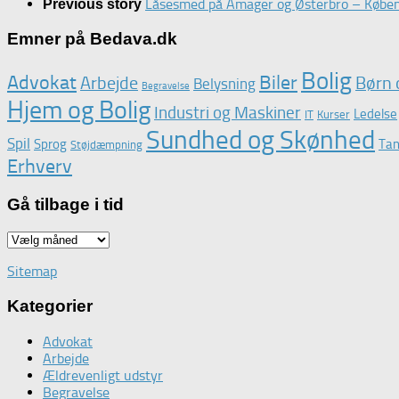
Låsesmed på Amager og Østerbro – Købe
Previous story
Emner på Bedava.dk
Bolig
Advokat
Biler
Arbejde
Børn 
Belysning
Begravelse
Hjem og Bolig
Industri og Maskiner
Ledelse
IT
Kurser
Sundhed og Skønhed
Spil
Sprog
Tan
Støjdæmpning
Erhverv
Gå tilbage i tid
Gå
tilbage
Sitemap
i
tid
Kategorier
Advokat
Arbejde
Ældrevenligt udstyr
Begravelse