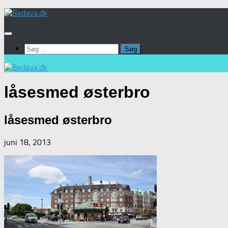
Skip
to
content
Søg
efter:
låsesmed østerbro
låsesmed østerbro
juni 18, 2013