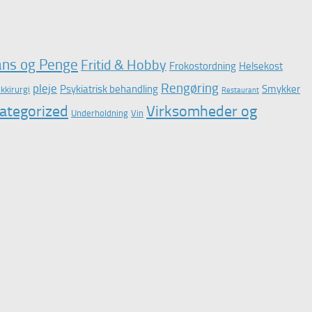
ans og Penge
Fritid & Hobby
Frokostordning
Helsekost
Rengøring
pleje
Psykiatrisk behandling
Smykker
ikkirurgi
Restaurant
ategorized
Virksomheder og
Underholdning
Vin