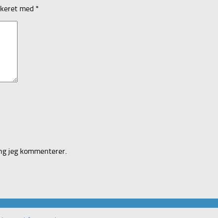
rkeret med
*
ang jeg kommenterer.