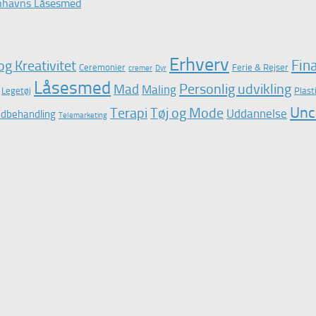
nhavns Låsesmed
Erhverv
Fin
og Kreativitet
Ceremonier
Ferie & Rejser
cremer
Dyr
Låsesmed
Personlig udvikling
Mad
Maling
Legetøj
Plast
Unc
Terapi
Tøj og Mode
Uddannelse
dbehandling
Telemarketing