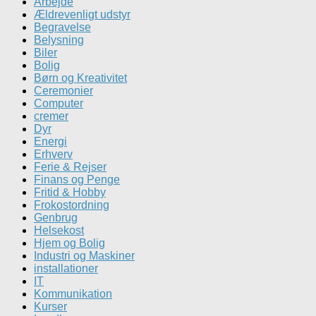
Arbejde
Ældrevenligt udstyr
Begravelse
Belysning
Biler
Bolig
Børn og Kreativitet
Ceremonier
Computer
cremer
Dyr
Energi
Erhverv
Ferie & Rejser
Finans og Penge
Fritid & Hobby
Frokostordning
Genbrug
Helsekost
Hjem og Bolig
Industri og Maskiner
installationer
IT
Kommunikation
Kurser