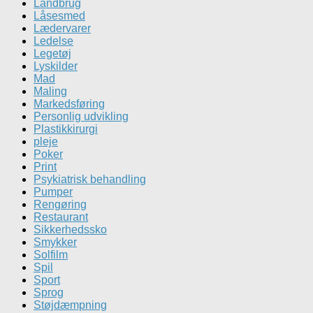
Landbrug
Låsesmed
Lædervarer
Ledelse
Legetøj
Lyskilder
Mad
Maling
Markedsføring
Personlig udvikling
Plastikkirurgi
pleje
Poker
Print
Psykiatrisk behandling
Pumper
Rengøring
Restaurant
Sikkerhedssko
Smykker
Solfilm
Spil
Sport
Sprog
Støjdæmpning