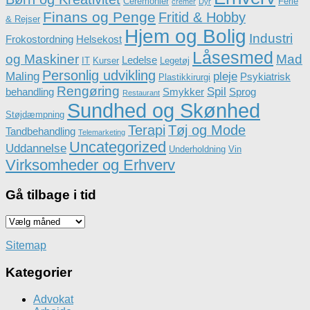
Ceremonier
Ferie
cremer
Dyr
Finans og Penge
Fritid & Hobby
& Rejser
Hjem og Bolig
Industri
Frokostordning
Helsekost
Låsesmed
og Maskiner
Mad
Ledelse
IT
Kurser
Legetøj
Personlig udvikling
Maling
pleje
Psykiatrisk
Plastikkirurgi
Rengøring
Spil
behandling
Smykker
Sprog
Restaurant
Sundhed og Skønhed
Støjdæmpning
Terapi
Tøj og Mode
Tandbehandling
Telemarketing
Uncategorized
Uddannelse
Underholdning
Vin
Virksomheder og Erhverv
Gå tilbage i tid
Gå
tilbage
i
Sitemap
tid
Kategorier
Advokat