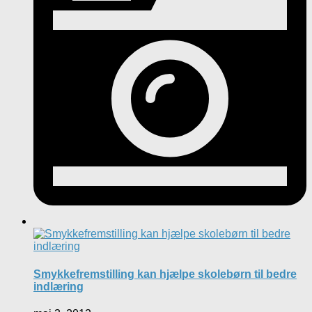
Smykkefremstilling kan hjælpe skolebørn til bedre
indlæring