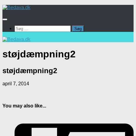
Skip
to
content
Søg
efter:
støjdæmpning2
støjdæmpning2
april 7, 2014
You may also like...