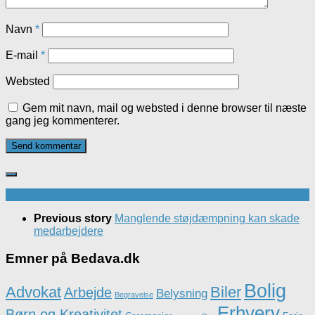
Navn
*
E-mail
*
Websted
Gem mit navn, mail og websted i denne browser til næste
gang jeg kommenterer.
Previous story
Manglende støjdæmpning kan skade
medarbejdere
Emner på Bedava.dk
Bolig
Advokat
Biler
Arbejde
Belysning
Begravelse
Erhverv
Børn og Kreativitet