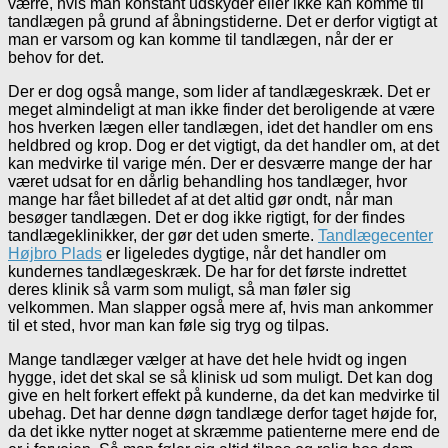
værre, hvis man konstant udskyder eller ikke kan komme til
tandlægen på grund af åbningstiderne. Det er derfor vigtigt at
man er varsom og kan komme til tandlægen, når der er
behov for det.
Der er dog også mange, som lider af tandlægeskræk. Det er
meget almindeligt at man ikke finder det beroligende at være
hos hverken lægen eller tandlægen, idet det handler om ens
heldbred og krop. Dog er det vigtigt, da det handler om, at det
kan medvirke til varige mén. Der er desværre mange der har
været udsat for en dårlig behandling hos tandlæger, hvor
mange har fået billedet af at det altid gør ondt, når man
besøger tandlægen. Det er dog ikke rigtigt, for der findes
tandlægeklinikker, der gør det uden smerte.
Tandlægecenter
Højbro Plads
er ligeledes dygtige, når det handler om
kundernes tandlægeskræk. De har for det første indrettet
deres klinik så varm som muligt, så man føler sig
velkommen. Man slapper også mere af, hvis man ankommer
til et sted, hvor man kan føle sig tryg og tilpas.
Mange tandlæger vælger at have det hele hvidt og ingen
hygge, idet det skal se så klinisk ud som muligt. Det kan dog
give en helt forkert effekt på kunderne, da det kan medvirke til
ubehag. Det har denne døgn tandlæge derfor taget højde for,
da det ikke nytter noget at skræmme patienterne mere end de