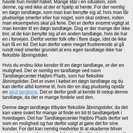
havde hun mistet håbet. Mange står i en situation, som
denne, og ved ikke at der er hjælp at hente. For der nemlig
en døgn tandlæge, som man kan benytte sig af, hvis man får
pludselige smerter eller har noget, som skal ordnes, inden
man eksempelvis skal på ferie. Det er derfor enormt vigtigt at
man kender til en døgn tandlæge. Dog er der mange der ikke
tror, at de kan benytte sig af en anden tandlæge, hvis de har
en i forvejen. Derfor venter folk ofte i flere dage, idet de ikke
kan få en tid. Det kan derfor være meget frustrerende at gå
rundt med smerter grundet at ens egen tandlæge ikke har
fleksible åbningstider.
Hvis du endnu ikke kender til en døgn tandlæge, er der en
mulighed. Der er nemlig en tandlæge ved navn
Tandlægecenter Højbro Plads, som har fleksible
åbningstider. Det er oven i købet en døgn tandlæge og du
kan derfor altid komme til, hvis der en dag pludselig opstår
en
akut tandpine
. Det er derfor godt at kende til netop denne
tandlæge, da der er mange fordele ved den.
Denne døgn tandlæge tilbyder fleksible åbningstider, da det
kan være svært for mange at finde en tid til tandlægetjek i
hverdagen. Det har Tandlægecenter Højbro Plads derfor set
som en mulighed og har derfor valgt at gøre det for sine
kunder. For det kan nemlig medvirke til at skaderne bliver