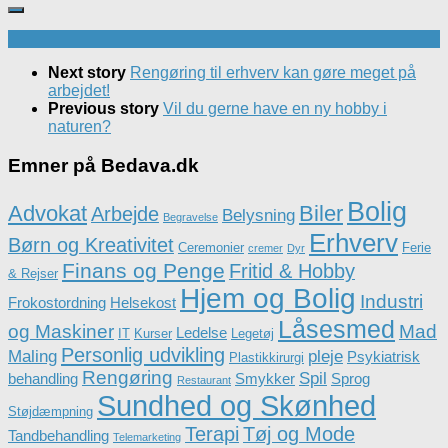
Next story
Rengøring til erhverv kan gøre meget på
arbejdet!
Previous story
Vil du gerne have en ny hobby i
naturen?
Emner på Bedava.dk
Bolig
Advokat
Biler
Arbejde
Belysning
Begravelse
Erhverv
Børn og Kreativitet
Ceremonier
Ferie
cremer
Dyr
Finans og Penge
Fritid & Hobby
& Rejser
Hjem og Bolig
Industri
Frokostordning
Helsekost
Låsesmed
og Maskiner
Mad
Ledelse
IT
Kurser
Legetøj
Personlig udvikling
Maling
pleje
Psykiatrisk
Plastikkirurgi
Rengøring
Spil
behandling
Smykker
Sprog
Restaurant
Sundhed og Skønhed
Støjdæmpning
Terapi
Tøj og Mode
Tandbehandling
Telemarketing