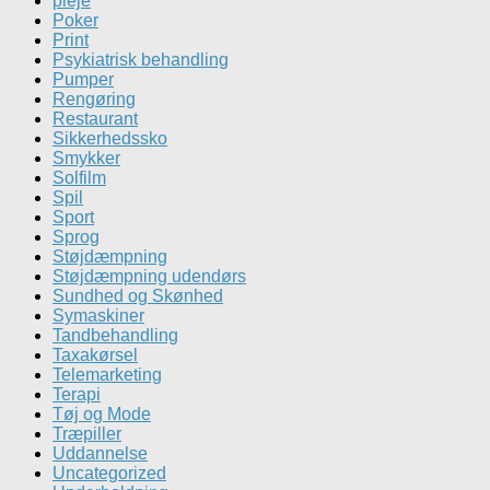
pleje
Poker
Print
Psykiatrisk behandling
Pumper
Rengøring
Restaurant
Sikkerhedssko
Smykker
Solfilm
Spil
Sport
Sprog
Støjdæmpning
Støjdæmpning udendørs
Sundhed og Skønhed
Symaskiner
Tandbehandling
Taxakørsel
Telemarketing
Terapi
Tøj og Mode
Træpiller
Uddannelse
Uncategorized