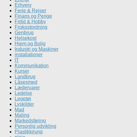
Erhverv
Ferie & Rejser
Finans og Penge
Fritid & Hobby
Frokostordning
Genbrug
Helsekost
Hjem og Bolig
Industri og Maskiner
installationer
IT
Kommunikation
Kurser
Landbrug
Låsesmed
Lædervarer
Ledelse
Legetøj
Lyskilder
Mad
Maling
Markedsføring
Personlig udvikling
Plastikkirurgi