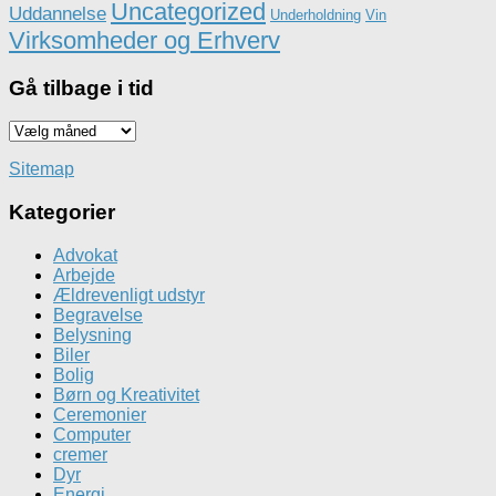
Uncategorized
Uddannelse
Underholdning
Vin
Virksomheder og Erhverv
Gå tilbage i tid
Gå
tilbage
i
Sitemap
tid
Kategorier
Advokat
Arbejde
Ældrevenligt udstyr
Begravelse
Belysning
Biler
Bolig
Børn og Kreativitet
Ceremonier
Computer
cremer
Dyr
Energi