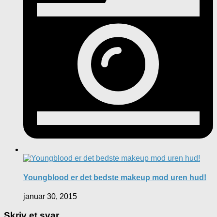
Youngblood er det bedste makeup mod uren hud!
januar 30, 2015
Skriv et svar