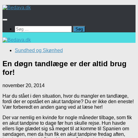
Skip
to
content
Søg
efter:
Sundhed og Skønhed
En døgn tandlæge er der altid brug
for!
november 20, 2014
Har du stået i den situation, hvor du mangler en tandlæge,
fordi der er opstået en akut tandpine? Du er ikke den eneste!
Vær forberedt en anden gang ved at læse her!
Der var nemlig en kvinde for nogle måneder tilbage, som fik
en akut tandpine to dage før hun skulle rejse. Hun havde
ellers lige glædet sig så meget til at komme til Spanien om
søndagen, men da hun fik en akut tandpine fredag aften,