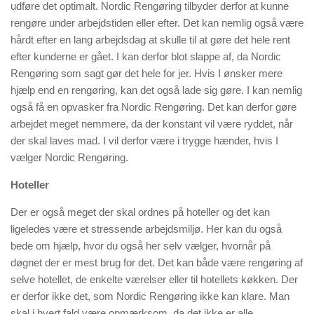
udføre det optimalt. Nordic Rengøring tilbyder derfor at kunne
rengøre under arbejdstiden eller efter. Det kan nemlig også være
hårdt efter en lang arbejdsdag at skulle til at gøre det hele rent
efter kunderne er gået. I kan derfor blot slappe af, da Nordic
Rengøring som sagt gør det hele for jer. Hvis I ønsker mere
hjælp end en rengøring, kan det også lade sig gøre. I kan nemlig
også få en opvasker fra Nordic Rengøring. Det kan derfor gøre
arbejdet meget nemmere, da der konstant vil være ryddet, når
der skal laves mad. I vil derfor være i trygge hænder, hvis I
vælger Nordic Rengøring.
Hoteller
Der er også meget der skal ordnes på hoteller og det kan
ligeledes være et stressende arbejdsmiljø. Her kan du også
bede om hjælp, hvor du også her selv vælger, hvornår på
døgnet der er mest brug for det. Det kan både være rengøring af
selve hotellet, de enkelte værelser eller til hotellets køkken. Der
er derfor ikke det, som Nordic Rengøring ikke kan klare. Man
skal i hvert fald være opmærksom, da det ikke er alle