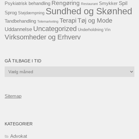
Rengøring
Spil
Psykiatrisk behandling
Smykker
Restaurant
Sundhed og Skønhed
Sprog
Støjdæmpning
Terapi
Tøj og Mode
Tandbehandling
Telemarketing
Uncategorized
Uddannelse
Underholdning
Vin
Virksomheder og Erhverv
GÅ TILBAGE I TID
Gå
tilbage
i
tid
Sitemap
KATEGORIER
Advokat