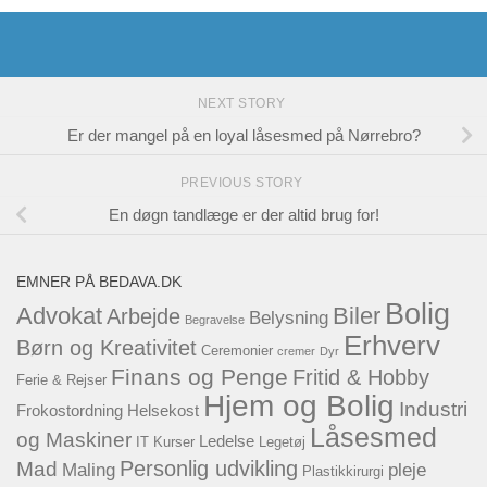
NEXT STORY
Er der mangel på en loyal låsesmed på Nørrebro?
PREVIOUS STORY
En døgn tandlæge er der altid brug for!
EMNER PÅ BEDAVA.DK
Bolig
Advokat
Biler
Arbejde
Belysning
Begravelse
Erhverv
Børn og Kreativitet
Ceremonier
cremer
Dyr
Finans og Penge
Fritid & Hobby
Ferie & Rejser
Hjem og Bolig
Industri
Frokostordning
Helsekost
Låsesmed
og Maskiner
Ledelse
IT
Kurser
Legetøj
Personlig udvikling
Mad
Maling
pleje
Plastikkirurgi