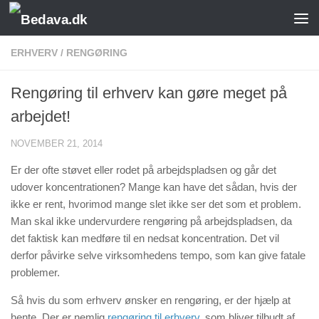
Skip to content
ERHVERV
/
RENGØRING
Rengøring til erhverv kan gøre meget på
arbejdet!
NOVEMBER 21, 2014
Er der ofte støvet eller rodet på arbejdspladsen og går det
udover koncentrationen? Mange kan have det sådan, hvis der
ikke er rent, hvorimod mange slet ikke ser det som et problem.
Man skal ikke undervurdere rengøring på arbejdspladsen, da
det faktisk kan medføre til en nedsat koncentration. Det vil
derfor påvirke selve virksomhedens tempo, som kan give fatale
problemer.
Så hvis du som erhverv ønsker en rengøring, er der hjælp at
hente. Der er nemlig
rengøring til erhverv
, som bliver tilbudt af