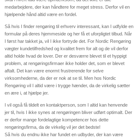
medarbejdere, der kan håndtere for meget stress. Derfor vil en
hjælpende hånd altid være en fordel.
Så hvis I finder rengøring til erhverv interessant, kan I udfylde en
formular på deres hjemmeside og her få et uforpligtet tilbud. Når
I først har takket ja, vil I ikke fortryde det. For Nordic Rengøring
vægter kundetilfredshed og kvalitet frem for alt og de vil derfor
altid holde hvad de lover. Der er desværre blevet til et hyppigt
problem, at rengøringsfirmaer ikke holder det, som er blevet
aftalt. Det kan være enormt frustrerende for selve
virksomhederne, da der er nok at se til. Men hos Nordic
Rengøring vil I altid være i trygge hænder, da de virkelig sætter
en ære i, at hjælpe jer.
I vil også få tildelt en kontaktperson, som I altid kan henvende
jer til, hvis I ikke synes at rengøringen bliver udført optimalt. Der
er derfor mange fordelagtige kompetencer hos dette
rengøringsfirma, da de virkelig vil jer det bedste!
Så hvis du endnu ikke har fundet en udbyder, der kan være