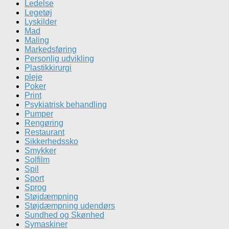
Ledelse
Legetøj
Lyskilder
Mad
Maling
Markedsføring
Personlig udvikling
Plastikkirurgi
pleje
Poker
Print
Psykiatrisk behandling
Pumper
Rengøring
Restaurant
Sikkerhedssko
Smykker
Solfilm
Spil
Sport
Sprog
Støjdæmpning
Støjdæmpning udendørs
Sundhed og Skønhed
Symaskiner