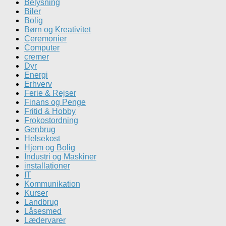
Belysning
Biler
Bolig
Børn og Kreativitet
Ceremonier
Computer
cremer
Dyr
Energi
Erhverv
Ferie & Rejser
Finans og Penge
Fritid & Hobby
Frokostordning
Genbrug
Helsekost
Hjem og Bolig
Industri og Maskiner
installationer
IT
Kommunikation
Kurser
Landbrug
Låsesmed
Lædervarer