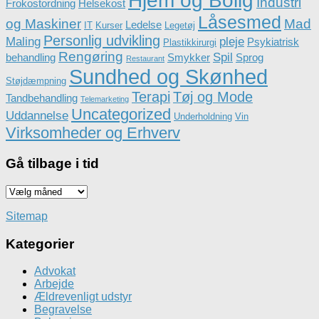
Hjem og Bolig
Industri
Frokostordning
Helsekost
Låsesmed
og Maskiner
Mad
Ledelse
IT
Kurser
Legetøj
Personlig udvikling
Maling
pleje
Psykiatrisk
Plastikkirurgi
Rengøring
Spil
behandling
Smykker
Sprog
Restaurant
Sundhed og Skønhed
Støjdæmpning
Terapi
Tøj og Mode
Tandbehandling
Telemarketing
Uncategorized
Uddannelse
Underholdning
Vin
Virksomheder og Erhverv
Gå tilbage i tid
Gå
tilbage
i
Sitemap
tid
Kategorier
Advokat
Arbejde
Ældrevenligt udstyr
Begravelse