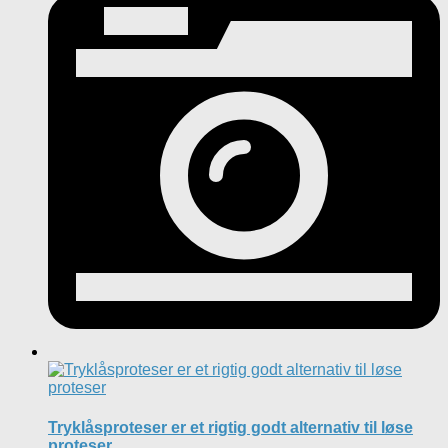
Tryklåsproteser er et rigtig godt alternativ til løse
proteser