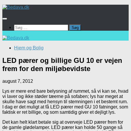
Skip
to
content
Søg
efter:
Hjem og Bolig
LED pærer og billige GU 10 er vejen
frem for den miljøbevidste
august 7, 2012
Lys er mere end bare belysning af rummet, så vi kan se, hvad
vi laver og ikke støder tæerne på sofaben; lys har meget at
skulle have sagt med hensyn til stemningen i et bestemt rum.
I dag er det muligt at få LED pærer med GU 10 fatninger, som
faktisk er ret billige, og som samtidig giver et dejligt lys.
Det kan helt klart betale sig at overveje LED pærer frem for
de gamle glødelamper. LED pærer kan holde 50 gange så