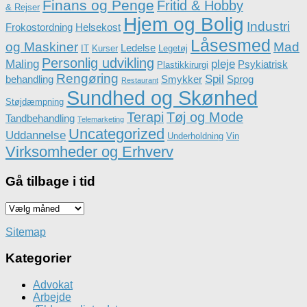
Finans og Penge
Fritid & Hobby
& Rejser
Hjem og Bolig
Industri
Frokostordning
Helsekost
Låsesmed
og Maskiner
Mad
Ledelse
IT
Kurser
Legetøj
Personlig udvikling
Maling
pleje
Psykiatrisk
Plastikkirurgi
Rengøring
Spil
behandling
Smykker
Sprog
Restaurant
Sundhed og Skønhed
Støjdæmpning
Terapi
Tøj og Mode
Tandbehandling
Telemarketing
Uncategorized
Uddannelse
Underholdning
Vin
Virksomheder og Erhverv
Gå tilbage i tid
Gå
tilbage
i
Sitemap
tid
Kategorier
Advokat
Arbejde