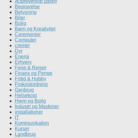
Ældrevenligt udstyr
Begravelse
Belysning
Biler
Bolig
Børn og Kreativitet
Ceremonier
Computer
cremer
Dyr
Energi
Erhverv
Ferie & Rejser
Finans og Penge
Fritid & Hobby
Frokostordning
Genbrug
Helsekost
Hjem og Bolig
Industri og Maskiner
installationer
IT
Kommunikation
Kurser
Landbrug