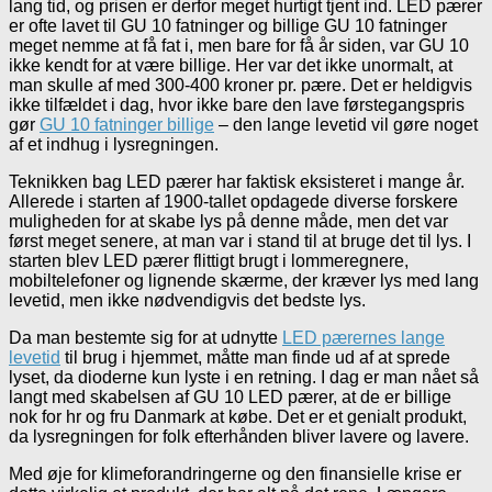
lang tid, og prisen er derfor meget hurtigt tjent ind. LED pærer
er ofte lavet til GU 10 fatninger og billige GU 10 fatninger
meget nemme at få fat i, men bare for få år siden, var GU 10
ikke kendt for at være billige. Her var det ikke unormalt, at
man skulle af med 300-400 kroner pr. pære. Det er heldigvis
ikke tilfældet i dag, hvor ikke bare den lave førstegangspris
gør
GU 10 fatninger billige
– den lange levetid vil gøre noget
af et indhug i lysregningen.
Teknikken bag LED pærer har faktisk eksisteret i mange år.
Allerede i starten af 1900-tallet opdagede diverse forskere
muligheden for at skabe lys på denne måde, men det var
først meget senere, at man var i stand til at bruge det til lys. I
starten blev LED pærer flittigt brugt i lommeregnere,
mobiltelefoner og lignende skærme, der kræver lys med lang
levetid, men ikke nødvendigvis det bedste lys.
Da man bestemte sig for at udnytte
LED pærernes lange
levetid
til brug i hjemmet, måtte man finde ud af at sprede
lyset, da dioderne kun lyste i en retning. I dag er man nået så
langt med skabelsen af GU 10 LED pærer, at de er billige
nok for hr og fru Danmark at købe. Det er et genialt produkt,
da lysregningen for folk efterhånden bliver lavere og lavere.
Med øje for klimeforandringerne og den finansielle krise er