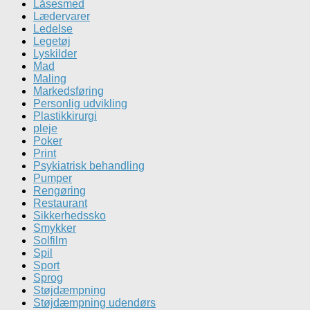
Låsesmed
Lædervarer
Ledelse
Legetøj
Lyskilder
Mad
Maling
Markedsføring
Personlig udvikling
Plastikkirurgi
pleje
Poker
Print
Psykiatrisk behandling
Pumper
Rengøring
Restaurant
Sikkerhedssko
Smykker
Solfilm
Spil
Sport
Sprog
Støjdæmpning
Støjdæmpning udendørs