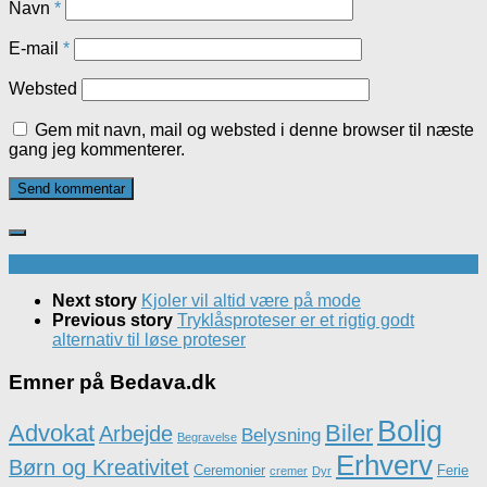
Navn
*
E-mail
*
Websted
Gem mit navn, mail og websted i denne browser til næste
gang jeg kommenterer.
Next story
Kjoler vil altid være på mode
Previous story
Tryklåsproteser er et rigtig godt
alternativ til løse proteser
Emner på Bedava.dk
Bolig
Advokat
Biler
Arbejde
Belysning
Begravelse
Erhverv
Børn og Kreativitet
Ceremonier
Ferie
cremer
Dyr