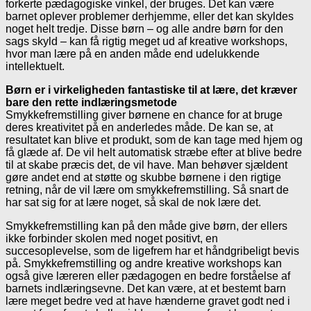
forkerte pædagogiske vinkel, der bruges. Det kan være
barnet oplever problemer derhjemme, eller det kan skyldes
noget helt tredje. Disse børn – og alle andre børn for den
sags skyld – kan få rigtig meget ud af kreative workshops,
hvor man lære på en anden måde end udelukkende
intellektuelt.
Børn er i virkeligheden fantastiske til at lære, det kræver
bare den rette indlæringsmetode
Smykkefremstilling giver børnene en chance for at bruge
deres kreativitet på en anderledes måde. De kan se, at
resultatet kan blive et produkt, som de kan tage med hjem og
få glæde af. De vil helt automatisk stræbe efter at blive bedre
til at skabe præcis det, de vil have. Man behøver sjældent
gøre andet end at støtte og skubbe børnene i den rigtige
retning, når de vil lære om smykkefremstilling. Så snart de
har sat sig for at lære noget, så skal de nok lære det.
Smykkefremstilling kan på den måde give børn, der ellers
ikke forbinder skolen med noget positivt, en
succesoplevelse, som de ligefrem har et håndgribeligt bevis
på. Smykkefremstilling og andre kreative workshops kan
også give læreren eller pædagogen en bedre forståelse af
barnets indlæringsevne. Det kan være, at et bestemt barn
lære meget bedre ved at have hænderne gravet godt ned i