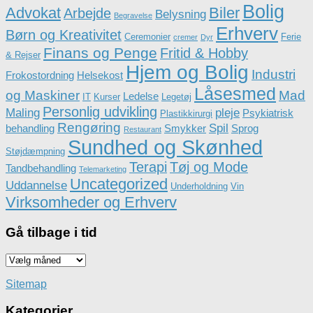
Bolig
Advokat
Biler
Arbejde
Belysning
Begravelse
Erhverv
Børn og Kreativitet
Ceremonier
Ferie
cremer
Dyr
Finans og Penge
Fritid & Hobby
& Rejser
Hjem og Bolig
Industri
Frokostordning
Helsekost
Låsesmed
og Maskiner
Mad
Ledelse
IT
Kurser
Legetøj
Personlig udvikling
Maling
pleje
Psykiatrisk
Plastikkirurgi
Rengøring
Spil
behandling
Smykker
Sprog
Restaurant
Sundhed og Skønhed
Støjdæmpning
Terapi
Tøj og Mode
Tandbehandling
Telemarketing
Uncategorized
Uddannelse
Underholdning
Vin
Virksomheder og Erhverv
Gå tilbage i tid
Gå
tilbage
i
Sitemap
tid
Kategorier