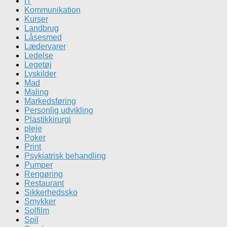
IT
Kommunikation
Kurser
Landbrug
Låsesmed
Lædervarer
Ledelse
Legetøj
Lyskilder
Mad
Maling
Markedsføring
Personlig udvikling
Plastikkirurgi
pleje
Poker
Print
Psykiatrisk behandling
Pumper
Rengøring
Restaurant
Sikkerhedssko
Smykker
Solfilm
Spil