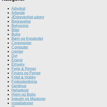
Advokat
Arbejde
Ældrevenligt udstyr
Begravelse
Belysning
Biler
Bolig
Børn og Kreativitet
Ceremonier
Computer
cremer
Dyr
Energi
Erhverv
Ferie & Rejser
Finans og Penge
Fritid & Hobby
Frokostordning
Genbrug
Helsekost
Hjem og Bolig
Industri og Maskiner
installationer